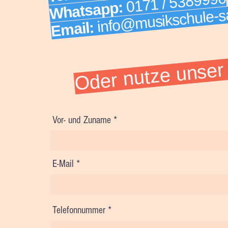
0171 / 5389990
info@musikschule-sa
Whatsapp:
Email:
Oder nutze unser 
Vor- und Zuname
E-Mail
Telefonnummer