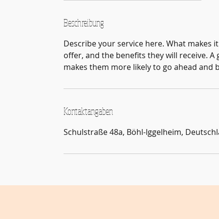
e
n
Beschreibung
d
Describe your service here. What makes it 
e
offer, and the benefits they will receive. 
t
makes them more likely to go ahead and 
Kontaktangaben
Schulstraße 48a, Böhl-Iggelheim, Deutsch