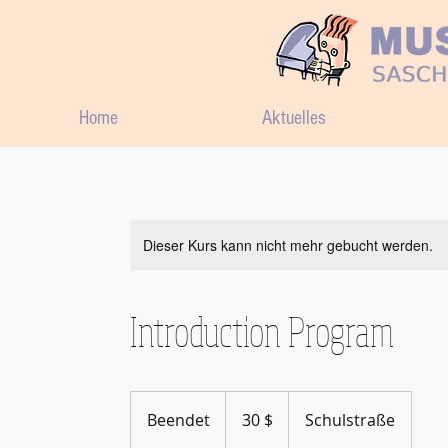
Home
Aktuelles
Dieser Kurs kann nicht mehr gebucht werden.
Introduction Program
30
US-
Beendet
B
30 $
Schulstraße
Dollar
e