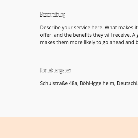
e
n
Beschreibung
d
Describe your service here. What makes it 
e
offer, and the benefits they will receive. 
t
makes them more likely to go ahead and 
Kontaktangaben
Schulstraße 48a, Böhl-Iggelheim, Deutsch